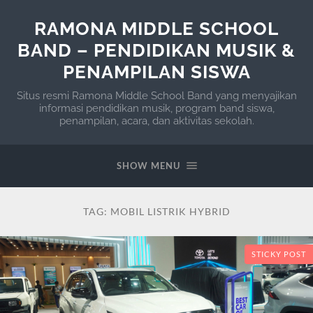
RAMONA MIDDLE SCHOOL
BAND – PENDIDIKAN MUSIK &
PENAMPILAN SISWA
Situs resmi Ramona Middle School Band yang menyajikan
informasi pendidikan musik, program band siswa,
penampilan, acara, dan aktivitas sekolah.
SHOW MENU
TAG:
MOBIL LISTRIK HYBRID
STICKY POST