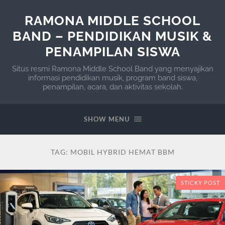
RAMONA MIDDLE SCHOOL
BAND – PENDIDIKAN MUSIK &
PENAMPILAN SISWA
Situs resmi Ramona Middle School Band yang menyajikan
informasi pendidikan musik, program band siswa,
penampilan, acara, dan aktivitas sekolah.
SHOW MENU
TAG:
MOBIL HYBRID HEMAT BBM
STICKY POST